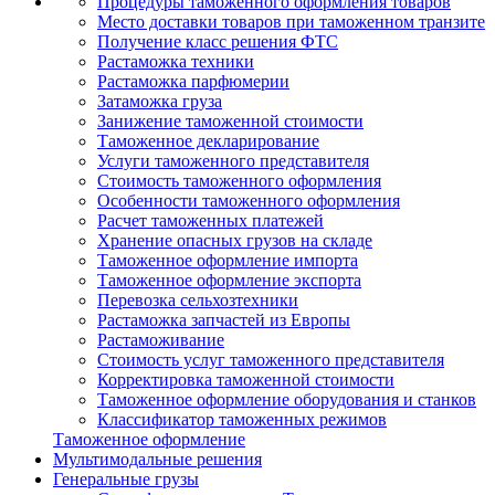
Процедуры таможенного оформления товаров
Место доставки товаров при таможенном транзите
Получение класс решения ФТС
Растаможка техники
Растаможка парфюмерии
Затаможка груза
Занижение таможенной стоимости
Таможенное декларирование
Услуги таможенного представителя
Стоимость таможенного оформления
Особенности таможенного оформления
Расчет таможенных платежей
Хранение опасных грузов на складе
Таможенное оформление импорта
Таможенное оформление экспорта
Перевозка сельхозтехники
Растаможка запчастей из Европы
Растаможивание
Стоимость услуг таможенного представителя
Корректировка таможенной стоимости
Таможенное оформление оборудования и станков
Классификатор таможенных режимов
Таможенное оформление
Мультимодальные решения
Генеральные грузы