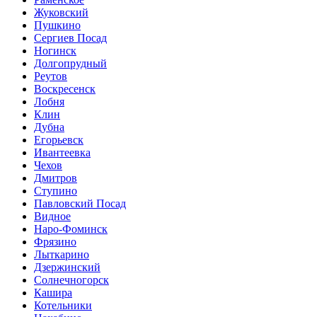
Жуковский
Пушкино
Сергиев Посад
Ногинск
Долгопрудный
Реутов
Воскресенск
Лобня
Клин
Дубна
Егорьевск
Ивантеевка
Чехов
Дмитров
Ступино
Павловский Посад
Видное
Наро-Фоминск
Фрязино
Лыткарино
Дзержинский
Солнечногорск
Кашира
Котельники